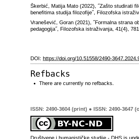
Škerbić, Matija Mato (2022), ˝Zašto studirati fi
benefitima studija filozofije˝, Filozofska istraž
Vranešević, Goran (2021), ˝Formalna strana o
pedagogija˝, Filozofska istraživanja, 41(4), 78
DOI:
https://doi.org/10.51558/2490-3647.2024.
Refbacks
There are currently no refbacks.
ISSN: 2490-3604 (print) ● ISSN: 2490-3647 (o
Društvene i humanističke studije - DHS is und