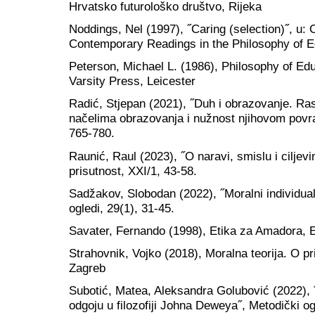
Hrvatsko futurološko društvo, Rijeka
Noddings, Nel (1997), ˝Caring (selection)˝, u: 
Contemporary Readings in the Philosophy of E
Peterson, Michael L. (1986), Philosophy of Edu
Varsity Press, Leicester
Radić, Stjepan (2021), ˝Duh i obrazovanje. Ras
načelima obrazovanja i nužnost njihovom povrat
765-780.
Raunić, Raul (2023), ˝O naravi, smislu i ciljevi
prisutnost, XXI/1, 43-58.
Sadžakov, Slobodan (2022), ˝Moralni individua
ogledi, 29(1), 31-45.
Savater, Fernando (1998), Etika za Amadora, 
Strahovnik, Vojko (2018), Moralna teorija. O pr
Zagreb
Subotić, Matea, Aleksandra Golubović (2022), ˝
odgoju u filozofiji Johna Deweya˝, Metodički og