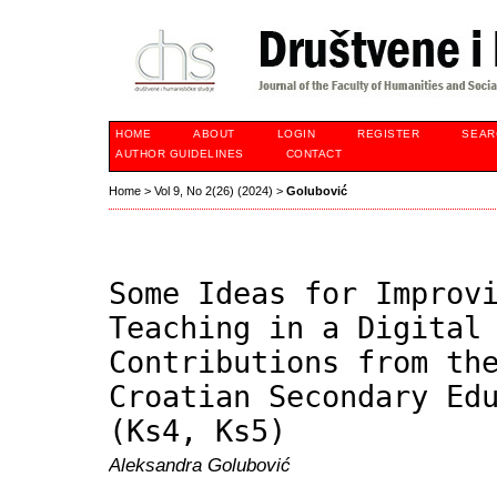
HOME
ABOUT
LOGIN
REGISTER
SEAR
AUTHOR GUIDELINES
CONTACT
Home
>
Vol 9, No 2(26) (2024)
>
Golubović
Some Ideas for Improv
Teaching in a Digital
Contributions from th
Croatian Secondary Ed
(Ks4, Ks5)
Aleksandra Golubović