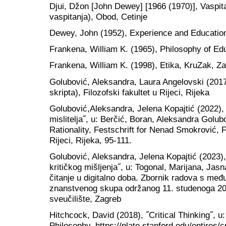
Djui, Džon [John Dewey] [1966 (1970)], Vaspitan
vaspitanja), Obod, Cetinje
Dewey, John (1952), Experience and Educatio
Frankena, William K. (1965), Philosophy of Ed
Frankena, William K. (1998), Etika, KruZak, Z
Golubović, Aleksandra, Laura Angelovski (2017)
skripta), Filozofski fakultet u Rijeci, Rijeka
Golubović,Aleksandra, Jelena Kopajtić (2022), 
mislitelja˝, u: Berčić, Boran, Aleksandra Golu
Rationality, Festschrift for Nenad Smokrović, Fi
Rijeci, Rijeka, 95-111.
Golubović, Aleksandra, Jelena Kopajtić (2023), 
kritičkog mišljenja˝, u: Togonal, Marijana, Jasn
čitanje u digitalno doba. Zbornik radova s međ
znanstvenog skupa održanog 11. studenoga 202
sveučilište, Zagreb
Hitchcock, David (2018), ˝Critical Thinking˝, u
Philosophy, https://plato.stanford.edu/entires/cr