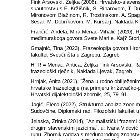
Fink Arsovski, Željka (2006), Hrvatsko-slavens
suautorstvu s E. Kržišnik, S. Ribarovom, T. 
Mironovom Blažinom, R. Trostinskom, A. Spagi
Sesar, M. Dobríkovom, M. Kursar), Naklada Kn
Frančić, Anđela, Mira Menac-Mihalić (2020), R
međimurskoga govora Svete Marije. Kaj? Storij
Gmajnić, Tina (2023), Frazeologija govora Hrom
fakultet Sveučilišta u Zagrebu, Zagreb
HFR = Menac, Antica, Željka Fink Arsovski, Ra
frazeološki rječnik, Naklada Ljevak, Zagreb
Hrnjak, Anita (2021), ˝Žena u rodno obilježeni
hrvatske frazeologije (na primjeru križevačko-
Hrvatski dijalektološki zbornik, 25, 79–91.
Jagić, Elena (2022), Strukturna analiza zoon
Sudovčine, Diplomski rad, Filozofski fakultet u 
Jelaska, Zrinka (2014), ˝Animalistički frazemi 
drugim slavenskim jezicima˝, u: Ivana Vidović B
ruhu. Zbornik radova s međunarodnog znanstve