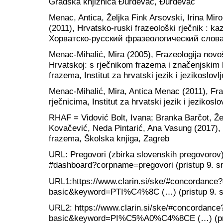
Gradska knjižnica Đurđevac, Đurđevac
Menac, Antica, Željka Fink Arsovski, Irina Mir
(2011), Hrvatsko-ruski frazeološki rječnik : ka
Хорватско-русский фразеологический словар
Menac-Mihalić, Mira (2005), Frazeologija novo
Hrvatskoj: s rječnikom frazema i značenjskim
frazema, Institut za hrvatski jezik i jezikoslov
Menac-Mihalić, Mira, Antica Menac (2011), Fra
rječnicima, Institut za hrvatski jezik i jezikoslo
RHAF = Vidović Bolt, Ivana; Branka Barčot, Že
Kovačević, Neda Pintarić, Ana Vasung (2017), R
frazema, Školska knjiga, Zagreb
URL: Pregovori (zbirka slovenskih pregovorov).
#dashboard?corpname=pregovori (pristup 9. sr
URL1:https://www.clarin.si/ske/#concordanc
basic&keyword=PTI%C4%8C (…) (pristup 9. sr
URL2: https://www.clarin.si/ske/#concordanc
basic&keyword=PI%C5%A0%C4%8CE (…) (prist