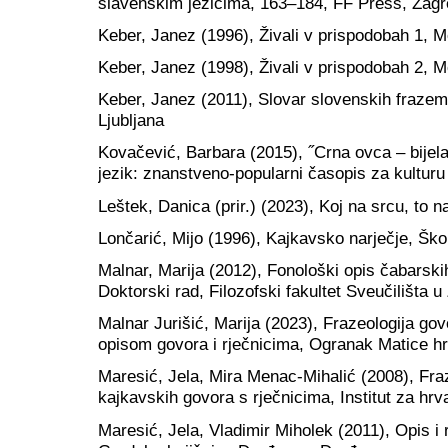
slavenskim jezicima, 163–184, FF Press, Zag
Keber, Janez (1996), Živali v prispodobah 1, M
Keber, Janez (1998), Živali v prispodobah 2, M
Keber, Janez (2011), Slovar slovenskih fraz
Ljubljana
Kovačević, Barbara (2015), ˝Crna ovca – bijela 
jezik: znanstveno-popularni časopis za kulturu
Leštek, Danica (prir.) (2023), Koj na srcu, to n
Lončarić, Mijo (1996), Kajkavsko narječje, Ško
Malnar, Marija (2012), Fonološki opis čabarsk
Doktorski rad, Filozofski fakultet Sveučilišta 
Malnar Jurišić, Marija (2023), Frazeologija g
opisom govora i rječnicima, Ogranak Matice h
Maresić, Jela, Mira Menac-Mihalić (2008), Fra
kajkavskih govora s rječnicima, Institut za hrva
Maresić, Jela, Vladimir Miholek (2011), Opis i