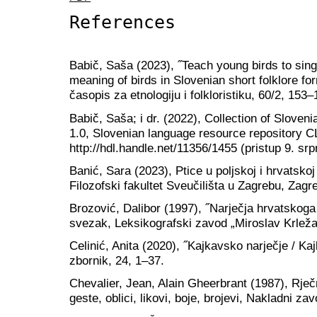
References
Babič, Saša (2023), ˝Teach young birds to sing 
meaning of birds in Slovenian short folklore f
časopis za etnologiju i folkloristiku, 60/2, 153–
Babič, Saša; i dr. (2022), Collection of Sloven
1.0, Slovenian language resource repository 
http://hdl.handle.net/11356/1455 (pristup 9. srp
Banić, Sara (2023), Ptice u poljskoj i hrvatskoj
Filozofski fakultet Sveučilišta u Zagrebu, Zagr
Brozović, Dalibor (1997), ˝Narječja hrvatskoga j
svezak, Leksikografski zavod „Miroslav Krleža
Celinić, Anita (2020), ˝Kajkavsko narječje / Kaj
zbornik, 24, 1–37.
Chevalier, Jean, Alain Gheerbrant (1987), Rječn
geste, oblici, likovi, boje, brojevi, Nakladni z