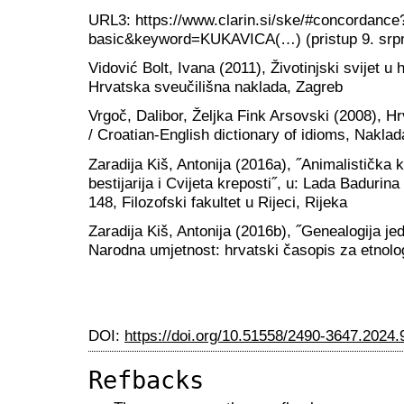
URL3: https://www.clarin.si/ske/#concordanc
basic&keyword=KUKAVICA(…) (pristup 9. srpn
Vidović Bolt, Ivana (2011), Životinjski svijet u hr
Hrvatska sveučilišna naklada, Zagreb
Vrgoč, Dalibor, Željka Fink Arsovski (2008), Hr
/ Croatian-English dictionary of idioms, Nakla
Zaradija Kiš, Antonija (2016a), ˝Animalistička
bestijarija i Cvijeta kreposti˝, u: Lada Badurina 
148, Filozofski fakultet u Rijeci, Rijeka
Zaradija Kiš, Antonija (2016b), ˝Genealogija j
Narodna umjetnost: hrvatski časopis za etnologij
DOI:
https://doi.org/10.51558/2490-3647.2024.
Refbacks