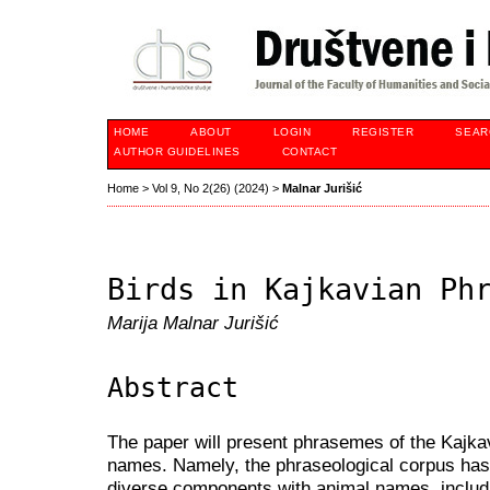
HOME
ABOUT
LOGIN
REGISTER
SEAR
AUTHOR GUIDELINES
CONTACT
Home
>
Vol 9, No 2(26) (2024)
>
Malnar Jurišić
Birds in Kajkavian Ph
Marija Malnar Jurišić
Abstract
The paper will present phrasemes of the Kajka
names. Namely, the phraseological corpus has 
diverse components with animal names, includ