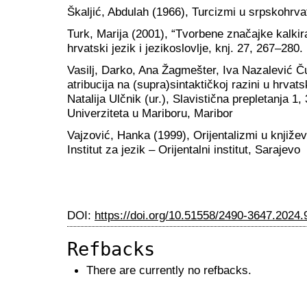
Škaljić, Abdulah (1966), Turcizmi u srpskohrva
Turk, Marija (2001), “Tvorbene značajke kalkir
hrvatski jezik i jezikoslovlje, knj. 27, 267–280.
Vasilj, Darko, Ana Žagmešter, Iva Nazalević Čuč
atribucija na (supra)sintaktičkoj razini u hrvat
Natalija Ulčnik (ur.), Slavistična prepletanja 1,
Univerziteta u Mariboru, Maribor
Vajzović, Hanka (1999), Orijentalizmi u književ
Institut za jezik – Orijentalni institut, Sarajevo
DOI:
https://doi.org/10.51558/2490-3647.2024.
Refbacks
There are currently no refbacks.