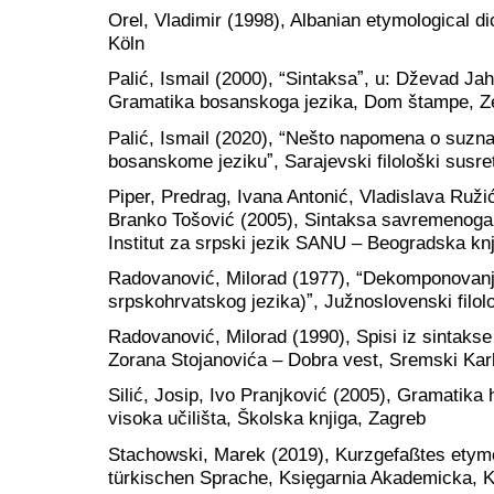
Orel, Vladimir (1998), Albanian etymological dic
Köln
Palić, Ismail (2000), “Sintaksaˮ, u: Dževad Jahi
Gramatika bosanskoga jezika, Dom štampe, Z
Palić, Ismail (2020), “Nešto napomena o suzna
bosanskome jezikuˮ, Sarajevski filološki susret
Piper, Predrag, Ivana Antonić, Vladislava Ruži
Branko Tošović (2005), Sintaksa savremenoga 
Institut za srpski jezik SANU – Beogradska kn
Radovanović, Milorad (1977), “Dekomponovanje
srpskohrvatskog jezika)ˮ, Južnoslovenski filol
Radovanović, Milorad (1990), Spisi iz sintakse
Zorana Stojanovića – Dobra vest, Sremski Kar
Silić, Josip, Ivo Pranjković (2005), Gramatika 
visoka učilišta, Školska knjiga, Zagreb
Stachowski, Marek (2019), Kurzgefaßtes etym
türkischen Sprache, Księgarnia Akademicka, 