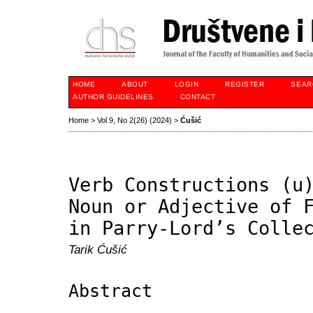
HOME
ABOUT
LOGIN
REGISTER
SEAR
AUTHOR GUIDELINES
CONTACT
Home
>
Vol 9, No 2(26) (2024)
>
Ćušić
Verb Constructions (u
Noun or Adjective of 
in Parry-Lord’s Colle
Tarik Ćušić
Abstract