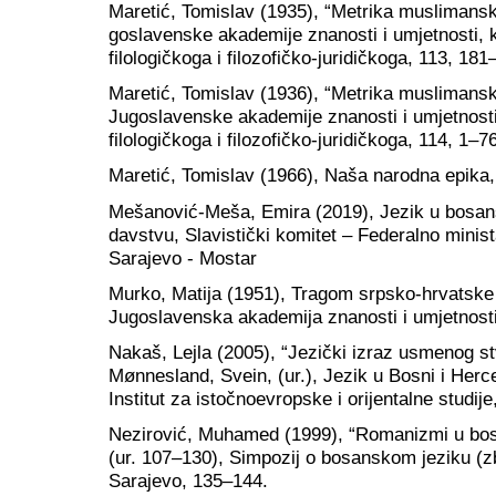
Maretić, Tomislav (1935), “Metrika muslimansk
goslavenske akademije znanosti i umjetnosti, k
filologičkoga i filozofičko-juridičkoga, 113, 181
Maretić, Tomislav (1936), “Metrika muslimansk
Jugoslavenske akademije znanosti i umjetnosti
filologičkoga i filozofičko-juridičkoga, 114, 1–76
Maretić, Tomislav (1966), Naša narodna epika,
Mešanović-Meša, Emira (2019), Jezik u bos
davstvu, Slavistički komitet – Federalno minis
Sarajevo - Mostar
Murko, Matija (1951), Tragom srpsko-hrvatske 
Jugoslavenska akademija znanosti i umjetnost
Nakaš, Lejla (2005), “Jezički izraz usmenog st
Mønnesland, Svein, (ur.), Jezik u Bosni i Herceg
Institut za istočnoevropske i orijentalne studij
Nezirović, Muhamed (1999), “Romanizmi u bosa
(ur. 107–130), Simpozij o bosanskom jeziku (zbo
Sarajevo, 135–144.