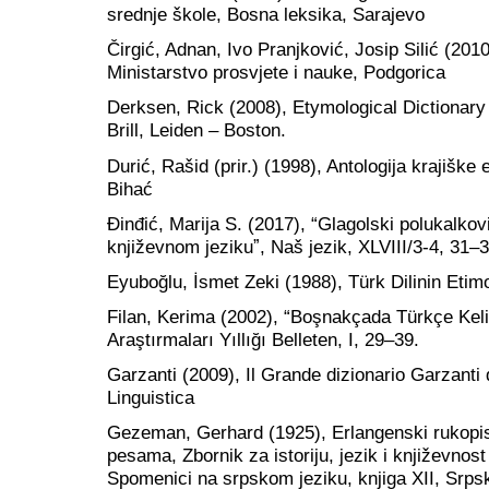
srednje škole, Bosna leksika, Sarajevo
Čirgić, Adnan, Ivo Pranjković, Josip Silić (20
Ministarstvo prosvjete i nauke, Podgorica
Derksen, Rick (2008), Etymological Dictionary 
Brill, Leiden – Boston.
Durić, Rašid (prir.) (1998), Antologija krajišk
Bihać
Đinđić, Marija S. (2017), “Glagolski polukalko
književnom jezikuˮ, Naš jezik, XLVIII/3-4, 31–3
Eyuboğlu, İsmet Zeki (1988), Türk Dilinin Etimo
Filan, Kerima (2002), “Boşnakçada Türkçe Kelime
Araştırmaları Yıllığı Belleten, I, 29–39.
Garzanti (2009), Il Grande dizionario Garzanti d
Linguistica
Gezeman, Gerhard (1925), Erlangenski rukopis
pesama, Zbornik za istoriju, jezik i književnos
Spomenici na srpskom jeziku, knjiga XII, Srps