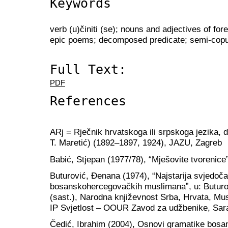
Keywords
verb (u)činiti (se); nouns and adjectives of fore
epic poems; decomposed predicate; semi-copul
Full Text:
PDF
References
ARj = Rječnik hrvatskoga ili srpskoga jezika, dij
T. Maretić) (1892–1897, 1924), JAZU, Zagreb
Babić, Stjepan (1977/78), “Mješovite tvorenice
Buturović, Đenana (1974), “Najstarija svjedo
bosanskohercegovačkih muslimanaˮ, u: Buturo
(sast.), Narodna književnost Srba, Hrvata, Mus
IP Svjetlost – OOUR Zavod za udžbenike, Sar
Čedić, Ibrahim (2004), Osnovi gramatike bosan