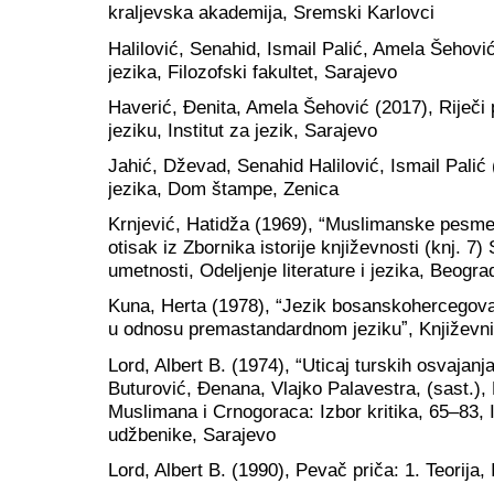
kraljevska akademija, Sremski Karlovci
Halilović, Senahid, Ismail Palić, Amela Šehov
jezika, Filozofski fakultet, Sarajevo
Haverić, Đenita, Amela Šehović (2017), Riječi
jeziku, Institut za jezik, Sarajevo
Jahić, Dževad, Senahid Halilović, Ismail Pali
jezika, Dom štampe, Zenica
Krnjević, Hatidža (1969), “Muslimanske pesm
otisak iz Zbornika istorije književnosti (knj. 7
umetnosti, Odeljenje literature i jezika, Beogra
Kuna, Herta (1978), “Jezik bosanskohercegov
u odnosu premastandardnom jezikuˮ, Književni j
Lord, Albert B. (1974), “Uticaj turskih osvajanj
Buturović, Đenana, Vlajko Palavestra, (sast.),
Muslimana i Crnogoraca: Izbor kritika, 65–83,
udžbenike, Sarajevo
Lord, Albert B. (1990), Pevač priča: 1. Teorija,