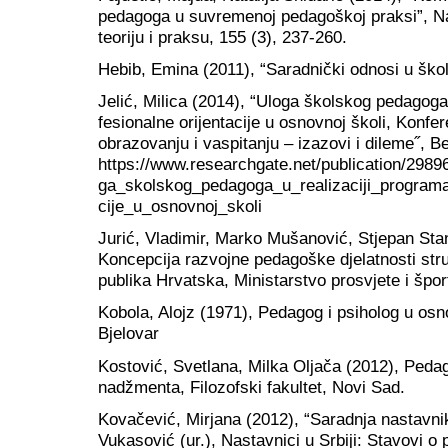
pedagoga u suvremenoj pedagoškoj praksi”, Na
teoriju i praksu, 155 (3), 237-260.
Hebib, Emina (2011), “Saradnički odnosi u školi
Jelić, Milica (2014), “Uloga školskog pedagoga 
fesionalne orijentacije u osnovnoj školi, Konfe
obrazovanju i vaspitanju – izazovi i dileme˝, 
https://www.researchgate.net/publication/298
ga_skolskog_pedagoga_u_realizaciji_programa_
cije_u_osnovnoj_skoli
Jurić, Vladimir, Marko Mušanović, Stjepan Stan
Koncepcija razvojne pedagoške djelatnosti stru
publika Hrvatska, Ministarstvo prosvjete i špor
Kobola, Alojz (1971), Pedagog i psiholog u osn
Bjelovar
Kostović, Svetlana, Milka Oljača (2012), Ped
nadžmenta, Filozofski fakultet, Novi Sad.
Kovačević, Mirjana (2012), “Saradnja nastavnik
Vukasović (ur.), Nastavnici u Srbiji: Stavovi o