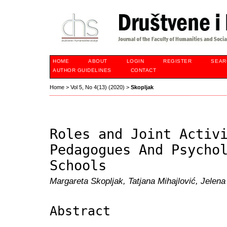
HOME
ABOUT
LOGIN
REGISTER
SEAR
AUTHOR GUIDELINES
CONTACT
Home
>
Vol 5, No 4(13) (2020)
>
Skopljak
Roles and Joint Activ
Pedagogues And Psycho
Schools
Margareta Skopljak, Tatjana Mihajlović, Jelen
Abstract