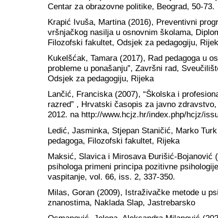
Centar za obrazovne politike, Beograd, 50-73.
Krapić Ivuša, Martina (2016), Preventivni prog
vršnjačkog nasilja u osnovnim školama, Diploms
Filozofski fakultet, Odsjek za pedagogiju, Rije
Kukelšćak, Tamara (2017), Rad pedagoga u osn
probleme u ponašanju”, Završni rad, Sveučilište 
Odsjek za pedagogiju, Rijeka
Lančić, Franciska (2007), “Školska i profesion
razred” , Hrvatski časopis za javno zdravstvo, 
2012. na http://www.hcjz.hr/index.php/hcjz/iss
Ledić, Jasminka, Stjepan Staničić, Marko Turk
pedagoga, Filozofski fakultet, Rijeka
Maksić, Slavica i Mirosava Đurišić-Bojanović 
psihologa primeni principa pozitivne psihologij
vaspitanje, vol. 66, iss. 2, 337-350.
Milas, Goran (2009), Istraživačke metode u psi
znanostima, Naklada Slap, Jastrebarsko