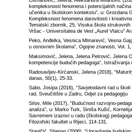
Osmanović, Jelena, Aleksandra Milanović (202
kompleksnosti fenomena i potencijalnih načina i
učenika u školskom kontekstu”, u: Grozdana Go
Kompleksnost fenomena darovitosti i kreativnos
Tematski zbornik, 25, Visoka škola strukovnih 
Vršac - Universitatea de Vest „Aurel Vlaicu” A
Peko, Anđelka, Vesnica Mlinarević, Vesna Gajg
u osnovnim školama”, Ogojne znanosti, Vol. 1, 
Maksimović, Jelena, Jelena Petrović, Jelena O
kompetencije budućih pedagoga”, Istraživanja u
Radosavljev-Kirćanski, Jelena (2018), “Maturity
danas, 50(1), 25-33.
Sabo, Josipa (2016), “Savjetodavni rad u školi i
rad, Sveučilište u Zadru, Odjel za pedagogiju
Silov, Mile (2017), “Budućnost razvojno-pedago
analiza”, u: Marko Turk, Siniša Kušić, Kornelij
Savremeni izazovi u radu (školskog) pedagoga,
Filozofski fakultet u Rijeci, 114-131.
Staničić, Stjepan (2006), “Upravljanje ljudski