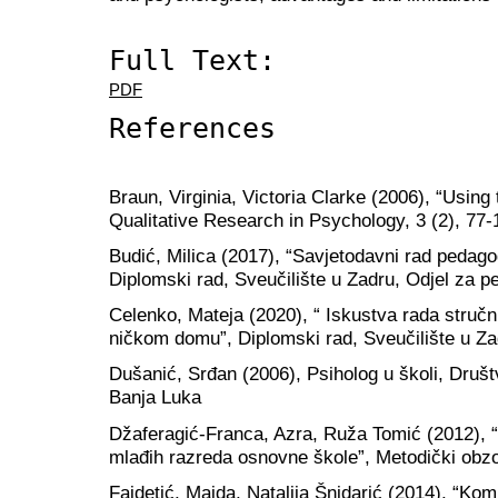
Full Text:
PDF
References
Braun, Virginia, Victoria Clarke (2006), “Using
Qualitative Research in Psychology, 3 (2), 77-
Budić, Milica (2017), “Savjetodavni rad pedag
Diplomski rad, Sveučilište u Zadru, Odjel za p
Celenko, Mateja (2020), “ Iskustva rada struč
ničkom domu”, Diplomski rad, Sveučilište u Za
Dušanić, Srđan (2006), Psiholog u školi, Druš
Banja Luka
Džaferagić-Franca, Azra, Ruža Tomić (2012), “
mlađih razreda osnovne škole”, Metodički obzor
Fajdetić, Majda, Natalija Šnidarić (2014), “Ko