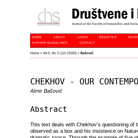
HOME
ABOUT
LOGIN
REGISTER
SEAR
AUTHOR GUIDELINES
CONTACT
Home
>
Vol 5, No 3 (12) (2020)
>
Bašović
CHEKHOV - OUR CONTEMP
Almir Bašović
Abstract
This text deals with Chekhov’s questioning of 
observed as a box and his insistence on Natur
dramatic space. Through the example of five o