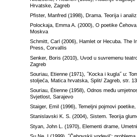
Hrvatske, Zagreb
Pfister, Manfred (1998), Drama. Teorija i anali
Polockaja, Emma A. (2000), O poetike Čehova,
Moskva
Schmitt, Carl (2006), Hamlet or Hecuba. The Irr
Press, Corvallis
Senker, Boris (2010), Uvod u suvremenu teatrol
Zagreb
Souriau, Etienne (1971), ˝Kocka i kugla˝ u: Tom
stoljeća, Matica hrvatska, Split/ Zagreb, str. 1
Souriau, Étienne (1958), Odnos među umjetnos
Svjetlost, Sarajevo
Staiger, Emil (1996), Temeljni pojmovi poetike
Stanislavski K. S. (2004), Sistem. Teorija glu
Styan, John L. (1970), Elementi drame, Umetn
Su Ne, I (1999), ˝Čehovskij vodevil’: problema 