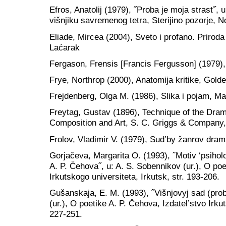
Efros, Anatolij (1979), ˝Proba je moja strast˝, 
višnjiku savremenog tetra, Sterijino pozorje, No
Eliade, Mircea (2004), Sveto i profano. Priroda 
Laćarak
Fergason, Frensis [Francis Fergusson] (1979),
Frye, Northrop (2000), Anatomija kritike, Gold
Frejdenberg, Olga M. (1986), Slika i pojam, Ma
Freytag, Gustav (1896), Technique of the Dram
Composition and Art, S. C. Griggs & Company
Frolov, Vladimir V. (1979), Sud’by žanrov drama
Gorjačeva, Margarita O. (1993), ˝Motiv ‘psihol
A. P. Čehova˝, u: A. S. Sobennikov (ur.), O poe
Irkutskogo universiteta, Irkutsk, str. 193-206.
Gušanskaja, E. M. (1993), ˝Višnjovyj sad (prob
(ur.), O poetike A. P. Čehova, Izdatel’stvo Irkut
227-251.