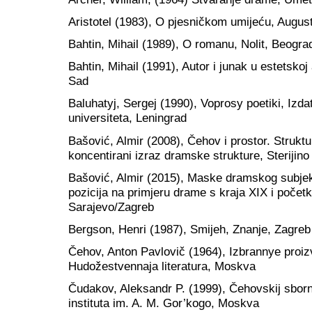
Aristotel (1983), O pjesničkom umijeću, Augus
Bahtin, Mihail (1989), O romanu, Nolit, Beogra
Bahtin, Mihail (1991), Autor i junak u estetskoj
Sad
Baluhatyj, Sergej (1990), Voprosy poetiki, Izd
universiteta, Leningrad
Bašović, Almir (2008), Čehov i prostor. Struk
koncentirani izraz dramske strukture, Sterijino
Bašović, Almir (2015), Maske dramskog subjek
pozicija na primjeru drame s kraja XIX i počet
Sarajevo/Zagreb
Bergson, Henri (1987), Smijeh, Znanje, Zagreb
Čehov, Anton Pavlovič (1964), Izbrannye proizv
Hudožestvennaja literatura, Moskva
Čudakov, Aleksandr P. (1999), Čehovskij sborni
instituta im. A. M. Gor’kogo, Moskva