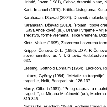
Hristić, Jovan (1981), Čehov, dramski pisac, N
Kant, Imanuel (1970), Kritika čistog uma, Kult
Karahasan, Dževad (2004), Dnevnik melankolij
Karahasan, Dževad (2010), ˝Pojam i tipovi dra
i Sava Anđelković (ur.), Drama i vrijeme – vr
sredstvo, forme vremena i slike vremena, Dobra
Klotz, Volker (1995), Zatvorena i otvorena for
Knipper-Čehova, O. L. (1986), „O A. P. Čehov
sovremennikov, ur. N. I. Gitovič, Hudožestvenna
632.
Lessing, Gotthold Ephraim (1964), Laokoon, R
Lukács, György (1984), ˝Metafizika tragedije¨, u
tragedije, Nolit, Beograd, str. 126-137.
Murry, Gilbert (1981), ˝Prilog raspravi o ritua
tragediji˝, u: Mirjana Miočinović (ur.), Moderna 
319-346.
Nietzsche, Friedrich (1983), Rođenje tragedije