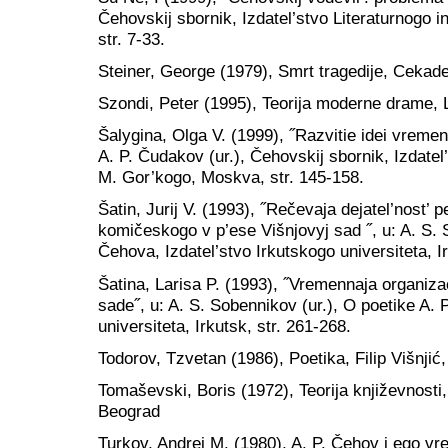
Čehovskij sbornik, Izdatel’stvo Literaturnogo i
str. 7-33.
Steiner, George (1979), Smrt tragedije, Cekad
Szondi, Peter (1995), Teorija moderne drame, 
Šalygina, Olga V. (1999), ˝Razvitie idei vremen
A. P. Čudakov (ur.), Čehovskij sbornik, Izdatel’
M. Gor’kogo, Moskva, str. 145-158.
Šatin, Jurij V. (1993), ˝Rečevaja dejatel’nost’
komičeskogo v p’ese Višnjovyj sad ˝, u: A. S. S
Čehova, Izdatel’stvo Irkutskogo universiteta, Ir
Šatina, Larisa P. (1993), ˝Vremennaja organiza
sade˝, u: A. S. Sobennikov (ur.), O poetike A. 
universiteta, Irkutsk, str. 261-268.
Todorov, Tzvetan (1986), Poetika, Filip Višnjić
Tomaševski, Boris (1972), Teorija književnosti
Beograd
Turkov, Andrej M. (1980), A. P. Čehov i ego vr