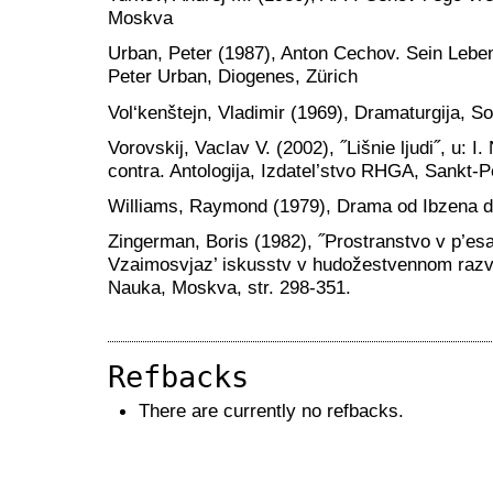
Moskva
Urban, Peter (1987), Anton Cechov. Sein Lebe
Peter Urban, Diogenes, Zürich
Vol‘kenštejn, Vladimir (1969), Dramaturgija, So
Vorovskij, Vaclav V. (2002), ˝Lišnie ljudi˝, u: I.
contra. Antologija, Izdatel’stvo RHGA, Sankt-P
Williams, Raymond (1979), Drama od Ibzena do
Zingerman, Boris (1982), ˝Prostranstvo v p’esah
Vzaimosvjaz’ iskusstv v hudožestvennom razvit
Nauka, Moskva, str. 298-351.
Refbacks
There are currently no refbacks.