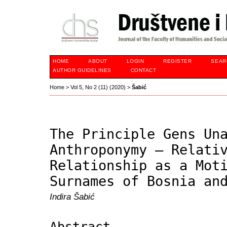
HOME
ABOUT
LOGIN
REGISTER
SEAR
AUTHOR GUIDELINES
CONTACT
Home
>
Vol 5, No 2 (11) (2020)
>
Šabić
The Principle Gens Un
Anthroponymy – Relati
Relationship as a Mot
Surnames of Bosnia an
Indira Šabić
Abstract