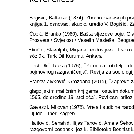
Bogišić, Baltazar (1874), Zbornik sadašnjih pr
knjiga 1, osnovao, skupio, uredio V. Bogišić, Z
Ćopić, Branko (1980), Bašta sljezove boje. Gl
Prosveta / Svjetlost / Veselin Masleša, Beogra
Đinđić, Slavoljub, Mirjana Teodosijević, Darko
sözlük, Turk Dil Kurumu, Ankara
First-Dlić, Ruža (1976), ˝Porodica i obitelj – 
pojmovnog razgraničenja˝, Revija za sociologiju
Franov-Živković, Grozdana (2015), ˝Zapreke z
glagoljskim matičnim knjigama i ostalim doku
1565. do sredine 19. stoljeća˝, Povijesni prilozi
Gavazzi, Milovan (1978), Vrela i sudbine narod
i ljude, Liber, Zagreb
Halilović, Senahid, Ilijas Tanović, Amela Šeho
razgovorni bosanski jezik, Biblioteka Bosnistik