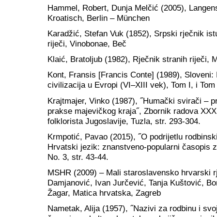
Hammel, Robert, Dunja Melčić (2005), Langen
Kroatisch, Berlin – München
Karadžić, Stefan Vuk (1852), Srpski rječnik is
riječi, Vinobonae, Beč
Klaić, Bratoljub (1982), Rječnik stranih riječi,
Kont, Fransis [Francis Conte] (1989), Sloveni:
civilizacija u Evropi (VI–XIII vek), Tom I, i Tom 
Krajtmajer, Vinko (1987), ˝Humački svirači – pr
prakse majevičkog kraja˝, Zbornik radova XX
folklorista Jugoslavije, Tuzla, str. 293-304.
Krmpotić, Pavao (2015), ˝O podrijetlu rodbinsk
Hrvatski jezik: znanstveno-popularni časopis za
No. 3, str. 43-44.
MSHR (2009) – Mali staroslavensko hrvarski rje
Damjanović, Ivan Jurčević, Tanja Kuštović, Bo
Žagar, Matica hrvatska, Zagreb
Nametak, Alija (1957), ˝Nazivi za rodbinu i svo