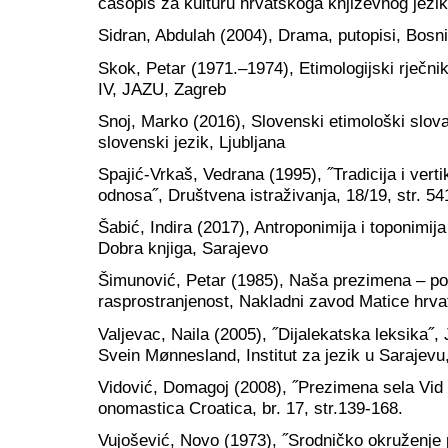
časopis za kulturu hrvatskoga književnog jezika
Sidran, Abdulah (2004), Drama, putopisi, Bosn
Skok, Petar (1971.–1974), Etimologijski rječnik
IV, JAZU, Zagreb
Snoj, Marko (2016), Slovenski etimološki slovar,
slovenski jezik, Ljubljana
Spajić-Vrkaš, Vedrana (1995), ˝Tradicija i vertik
odnosa˝, Društvena istraživanja, 18/19, str. 54
Šabić, Indira (2017), Antroponimija i toponimi
Dobra knjiga, Sarajevo
Šimunović, Petar (1985), Naša prezimena – por
rasprostranjenost, Nakladni zavod Matice hrva
Valjevac, Naila (2005), ˝Dijalekatska leksika˝, 
Svein Mønnesland, Institut za jezik u Sarajevu,
Vidović, Domagoj (2008), ˝Prezimena sela Vid u
onomastica Croatica, br. 17, str.139-168.
Vujošević, Novo (1973), ˝Srodničko okruženje p